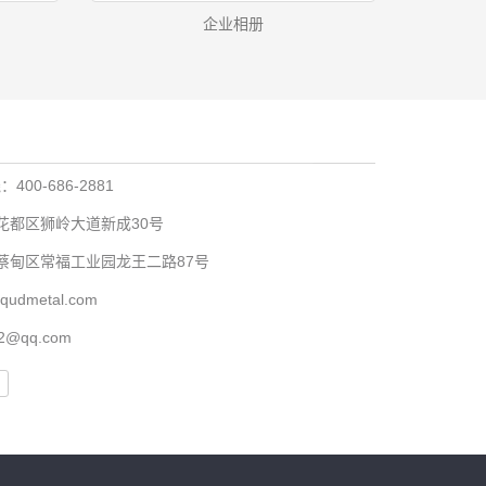
企业相册
00-686-2881
花都区​狮岭大道新成30号
市蔡甸区常福工业园龙王二路87号
iqudmetal.com
2@qq.com
友情链接