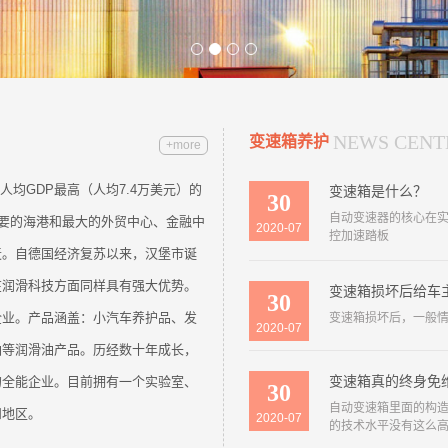
NEWS CENT
变速箱养护
+more
国人均GDP最高（人均7.4万美元）的
变速箱是什么？
30
自动变速器的核心在
最重要的海港和最大的外贸中心、金融中
2020-07
控加速踏板
接壤丹麦。自德国经济复苏以来，汉堡市诞
在润滑科技方面同样具有强大优势。
变速箱损坏后给车
30
企业。产品涵盖：小汽车养护品、发
变速箱损坏后，一般
2020-07
油等润滑油产品。历经数十年成长，
变速箱真的终身免
的全能企业。目前拥有一个实验室、
30
自动变速箱里面的构造
和地区。
2020-07
的技术水平没有这么