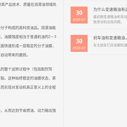
使其产品技术、质量在润滑油领域处
为什么变速箱油有
30
最初期变速箱油和发
2020-07
致发动机出现问题。
力分子构成的高科技油品。润滑油能
，油膜强度相当于普通机油的2－3
刹车油和变速箱油
30
车主朋友们应该都知
表面快速形成一层稳定的分子油膜，
2020-07
冷启动带来的磨损。
机的整个运转过程中（包括剧烈驾
断裂。这种始终稳定的油膜状态，甚
从而实现对发动机真正意义上的全程
态，从而达到节省燃油、动力输出强