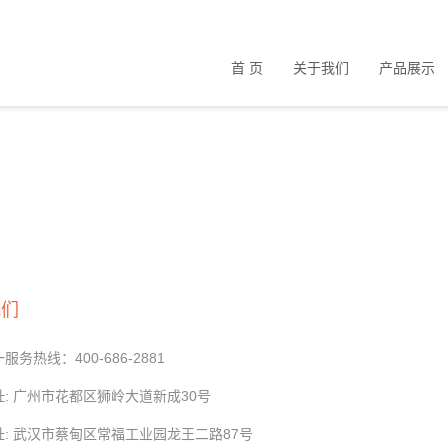
首 页
关于我们
产品展示
我们
务热线：400-686-2881
: 广州市花都区​狮岭大道新成30号
址: 武汉市蔡甸区常福工业园龙王二路87号