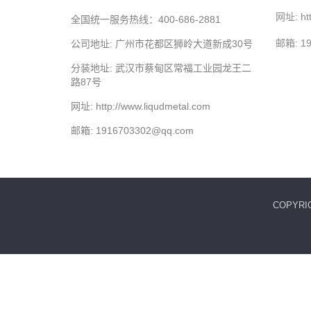
网址: htt
全国统一服务热线：400-686-2881
邮箱: 19
公司地址: 广州市花都区​狮岭大道新成30号
​分装地址: 武汉市蔡甸区常福工业园龙王二
路87号
网址: http://www.liqudmetal.com
邮箱: 1916703302@qq.com
COPY